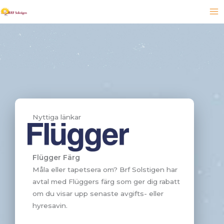
Hoppa
till
innehåll
Nyttiga länkar
Flügger Färg
Måla eller tapetsera om? Brf Solstigen har
avtal med Flüggers färg som ger dig rabatt
om du visar upp senaste avgifts- eller
hyresavin.