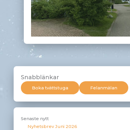
Snabblänkar
Boka tvättstuga
Felanmälan
Senaste nytt
Nyhetsbrev Juni 2026