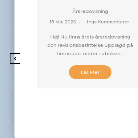
6
Årsredovisning
entarer
18 Maj 2026
Inga Kommentarer
rliga
Hej! Nu finns årets årsredovisning
 det är
och revisionsberättelse upplagd på
hemsidan, under rubriken…
Läs Mer