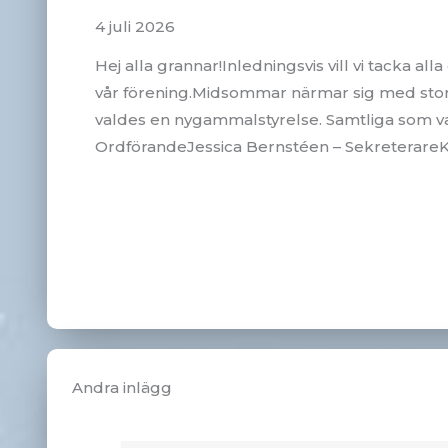
4 juli 2026
Hej alla grannar!Inledningsvis vill vi tacka
vår förening.Midsommar närmar sig med stor
valdes en nygammalstyrelse. Samtliga som var
OrdförandeJessica Bernstéen – SekreterareK
Andra inlägg