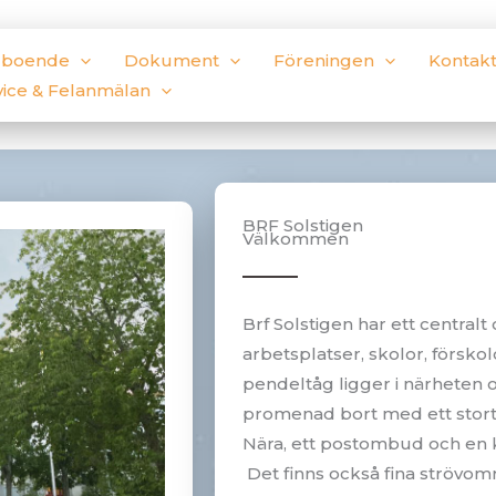
t boende
Dokument
Föreningen
Kontak
vice & Felanmälan
BRF Solstigen
Välkommen
Brf Solstigen har ett centralt
arbetsplatser, skolor, försko
pendeltåg ligger i närheten 
promenad bort med ett stort 
Nära, ett postombud och en ki
Det finns också fina strövo