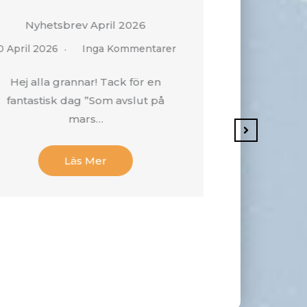
Nyhetsbrev April 2026
Nyhet
 April 2026
Inga Kommentarer
16 Mars 2026
Hej alla grannar! Tack för en
Hej alla gra
fantastisk dag ”Som avslut på
och med 
mars…
i
Läs Mer