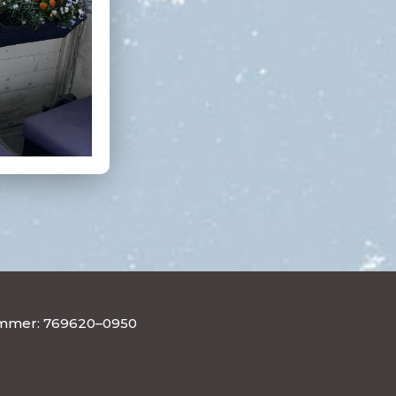
nummer: 769620–0950