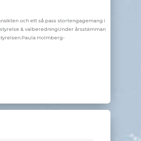
 ansikten och ett så pass stortengagemang i
y styrelse & valberedningUnder årsstämman
istyrelsen.Paula Holmberg-