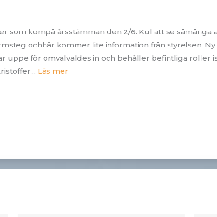
 alla er som kompå årsstämman den 2/6. Kul att se såmånga
msteg ochhär kommer lite information från styrelsen. N
 uppe för omvalvaldes in och behåller befintliga roller 
:
ristoffer…
Läs mer
Nyhetsbrev
Juni
2026